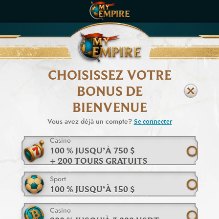
CHOISISSEZ VOTRE
BONUS DE
BIENVENUE
Vous avez déjà un compte?
Se connecter
Casino
100 % JUSQU’À 750 $
+ 200 TOURS GRATUITS
Sport
100 % JUSQU’À 150 $
Casino