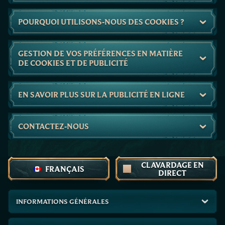
POURQUOI UTILISONS-NOUS DES COOKIES ?
GESTION DE VOS PRÉFÉRENCES EN MATIÈRE
DE COOKIES ET DE PUBLICITÉ
EN SAVOIR PLUS SUR LA PUBLICITÉ EN LIGNE
CONTACTEZ-NOUS
CLAVARDAGE EN
FRANÇAIS
DIRECT
INFORMATIONS GÉNÉRALES