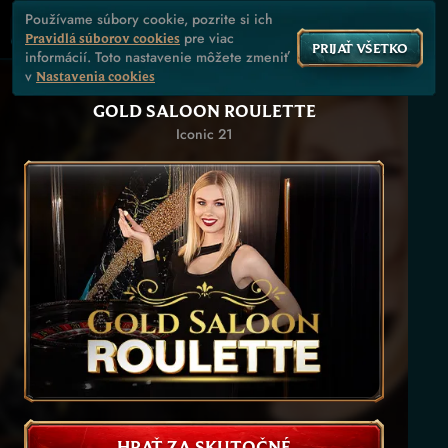
Používame súbory cookie, pozrite si ich
pre viac
Pravidlá súborov cookies
PRIJAŤ VŠETKO
informácií. Toto nastavenie môžete zmeniť
v
Nastavenia cookies
GOLD SALOON ROULETTE
Iconic 21
HRAŤ ZA SKUTOČNÉ