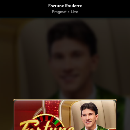
Fortune Roulette
Pragmatic Live