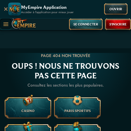
MyEmpire Application
OUVRIR
Accéder à l'application pour mieux jouer
SE CONNECTER
S'INSCRIRE
PAGE 404 NON TROUVÉE
OUPS ! NOUS NE TROUVONS
PAS CETTE PAGE
Consultez les sections les plus populaires.
CASINO
PARIS SPORTIFS