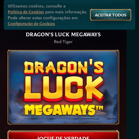
Utilizamos cookies, consulte a
para mais informação.
Política de Cookies
ACEITAR TODOS
Pode alterar estas configurações em
Configuração de Cookies
DRAGON'S LUCK MEGAWAYS
Red Tiger
JOGUE DE VERDADE