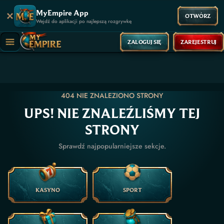
MyEmpire App
OTWÓRZ
Wejdź do aplikacji po najlepszą rozgrywkę
ZALOGUJ SIĘ
ZAREJESTRUJ
404 NIE ZNALEZIONO STRONY
UPS! NIE ZNALEŹLIŚMY TEJ
STRONY
Sprawdź najpopularniejsze sekcje.
KASYNO
SPORT