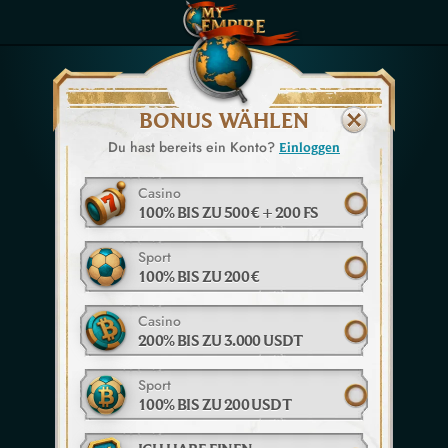
BONUS WÄHLEN
Du hast bereits ein Konto?
Einloggen
Casino
100% BIS ZU 500 € + 200 FS
Sport
100% BIS ZU 200 €
Casino
200% BIS ZU 3.000 USDT
Sport
100% BIS ZU 200 USDT