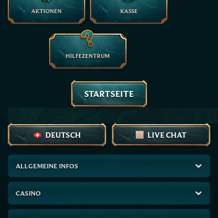
AKTIONEN
KASSE
HILFEZENTRUM
STARTSEITE
DEUTSCH
LIVE CHAT
ALLGEMEINE INFOS
CASINO