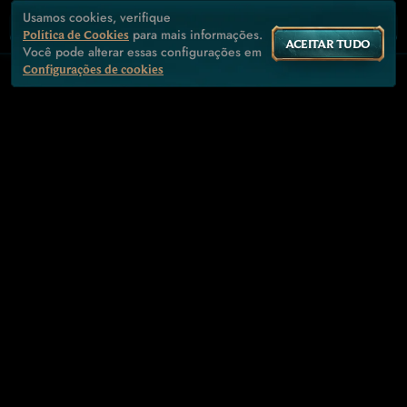
Usamos cookies, verifique
para mais informações.
Política de Cookies
ACEITAR TUDO
Você pode alterar essas configurações em
Configurações de cookies