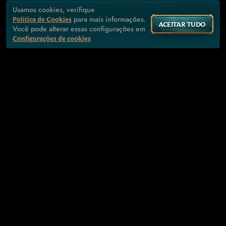
Usamos cookies, verifique
para mais informações.
Política de Cookies
ACEITAR TUDO
Você pode alterar essas configurações em
Configurações de cookies