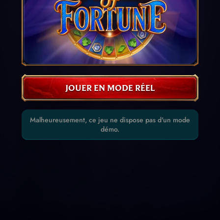
JOUER EN MODE RÉEL
Malheureusement, ce jeu ne dispose pas d'un mode
démo.