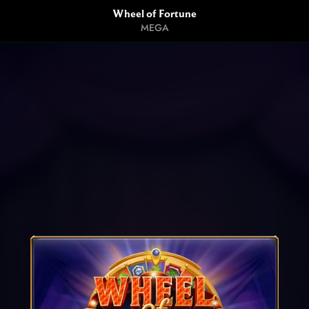
Wheel of Fortune
MEGA