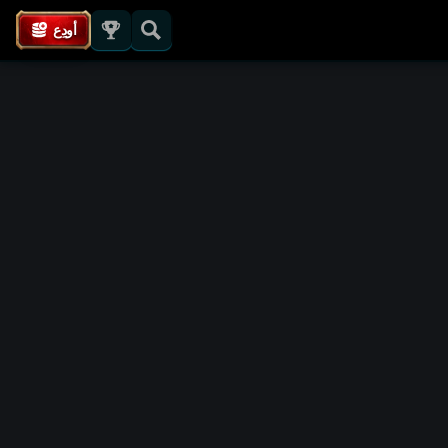
أودِع